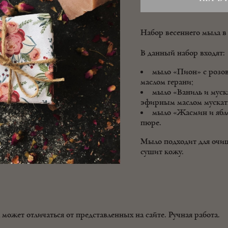
Набор весеннего мыла в
В данный набор входят:
мыло «Пион» с розо
маслом герани;
мыло «Ваниль и муска
эфирным маслом мускатн
мыло «Жасмин и ябл
пюре.
Мыло подходит для очищ
сушит кожу.
 может отличаться от представленных на сайте. Ручная работа.