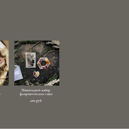
р
Новогодний набор
»
флорентийских саше
400 pуб.