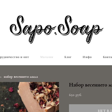
рудничество и опт
Магазин
Блог
Инфо
Конт
>
набор весеннего мыла
Набор весеннего 
650 pуб.
НЕТ В