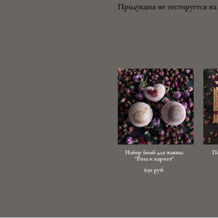
Продукция не тестируется н
Набор бомб для ванны
По
"Роза и карите"
650 pуб.